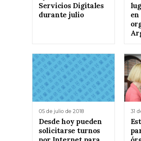
Servicios Digitales
lu
durante julio
en
or
Ar
05 de julio de 2018
31 
Desde hoy pueden
Est
solicitarse turnos
pa
por Internet para
ór