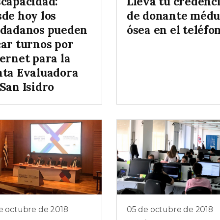
scapacidad:
Llevá tu credenci
sde hoy los
de donante médu
udadanos pueden
ósea en el teléfo
car turnos por
ernet para la
nta Evaluadora
San Isidro
e octubre de 2018
05 de octubre de 2018