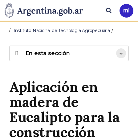
Pasar al contenido principal
Presidencia
Buscar
Ir
a
de
Mi
…
Instituto Nacional de Tecnología Agropecuaria
Arg
la
Nación
En esta sección
Aplicación en
madera de
Eucalipto para la
construcción