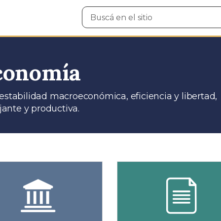
Buscar
en
el
sitio
Economía
estabilidad macroeconómica, eficiencia y libertad,
ante y productiva.