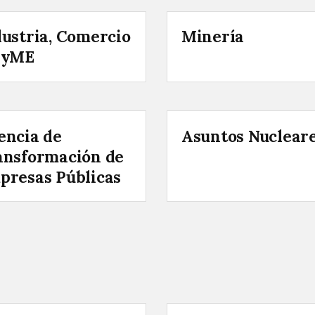
dustria, Comercio
Minería
PyME
encia de
Asuntos Nuclear
ansformación de
presas Públicas