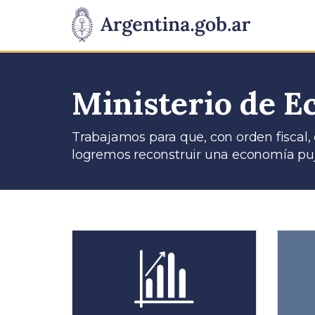
Pasar al contenido principal
Presidencia
de
la
Ministerio de 
Nación
Trabajamos para que, con orden fiscal, 
logremos reconstruir una economía puj