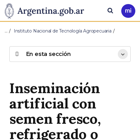
Pasar al contenido principal
Presidencia
Buscar
Ir
a
de
Mi
…
Instituto Nacional de Tecnología Agropecuaria
Arg
la
Nación
En esta sección
Inseminación
artificial con
semen fresco,
refrigerado o