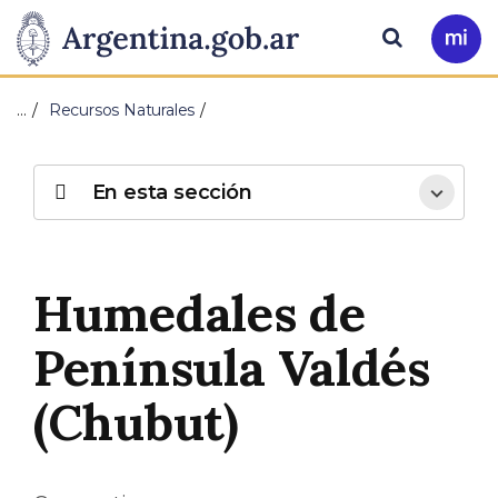
Pasar al contenido principal
Presidencia
Buscar
Ir
a
de
Mi
…
Recursos Naturales
Arg
la
Nación
En esta sección
Humedales de
Península Valdés
(Chubut)