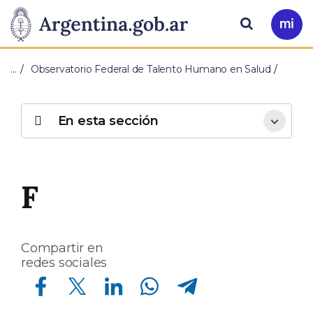
Pasar al contenido principal
Presidencia
Buscar
Ir
a
de
Mi
…
Observatorio Federal de Talento Humano en Salud
Arg
la
Nación
En esta sección
F
Compartir en
redes sociales
Compartir en Facebook
Compartir en Twitter
Compartir en Linkedin
Compartir en Whatsapp
Compartir en Telegram