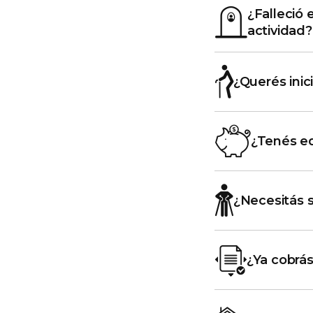
¿Falleció 
actividad?
¿Querés inic
¿Tenés ed
¿Necesitás s
¿Ya cobrás