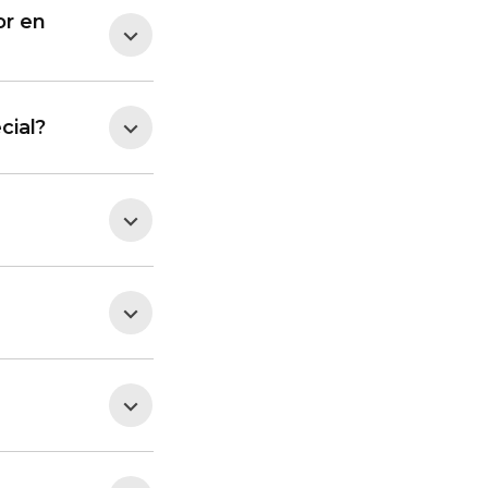
or en
cial?