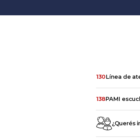
130
Línea de at
138
PAMI escuc
¿Querés in