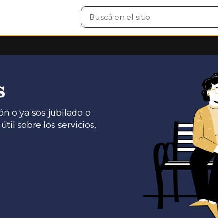
Buscar
en
el
sitio
s
ón o ya sos jubilado o
il sobre los servicios,