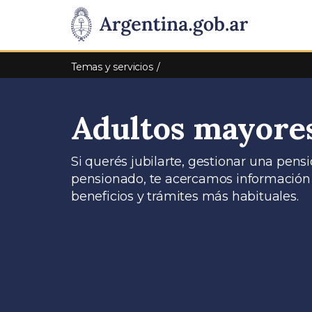
Pasar al contenido principal
Presidencia
de
Temas y servicios
la
Adultos mayore
Nación
Si querés jubilarte, gestionar una pensi
pensionado, te acercamos información út
beneficios y trámites más habituales.