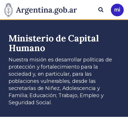
Pasar al contenido principal
Presidencia
Buscar
Ir
a
de
Mi
Arg
la
Ministerio de Capital
Humano
Nación
Nuestra misión es desarrollar políticas de
protección y fortalecimiento para la
sociedad y, en particular, para las
poblaciones vulnerables, desde las
secretarías de Niñez, Adolescencia y
Familia; Educación; Trabajo, Empleo y
Seguridad Social.