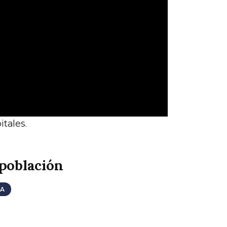
itales.
 población
CA