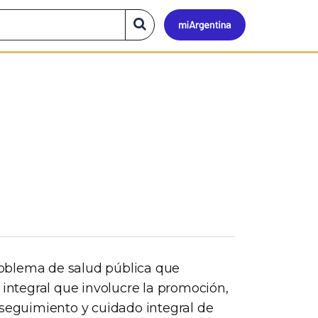
Mi
Buscar
en
el
Argen
sitio
oblema de salud pública que
 integral que involucre la promoción,
 seguimiento y cuidado integral de