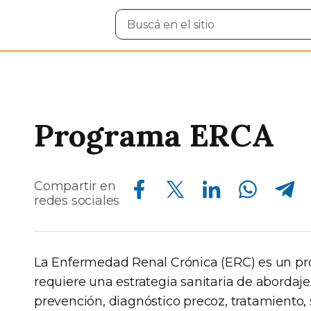
Buscar
en
el
sitio
Programa ERCA
Compartir en Facebook
Compartir en Twitter
Compartir en Linkedin
Compartir en Whatsapp
Compartir en Telegram
Compartir en
redes sociales
La Enfermedad Renal Crónica (ERC) es un pr
requiere una estrategia sanitaria de abordaje
prevención, diagnóstico precoz, tratamiento,