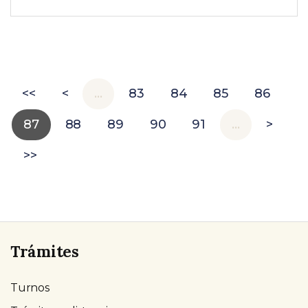
<<
<
…
83
84
85
86
87
88
89
90
91
…
>
>>
Trámites
Turnos