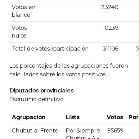
Votos en
23240
blanco
Votos
10239
nulos
Total de votos /participación
311106
Los porcentajes de las agrupaciones fueron
calculados sobre los votos positivos.
Diputados provinciales
Escrutinio definitivo
Agrupación
Lista
Votos
Por
Chubut al Frente
Por Siempre
95659
Chubut - A -