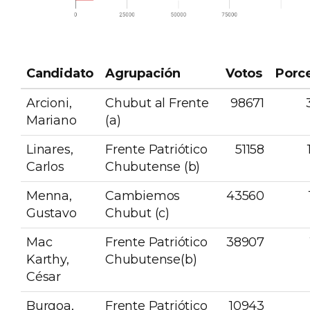
Candidato
Agrupación
Votos
Porc
Arcioni,
Chubut al Frente
98671
Mariano
(a)
Linares,
Frente Patriótico
51158
Carlos
Chubutense (b)
Menna,
Cambiemos
43560
Gustavo
Chubut (c)
Mac
Frente Patriótico
38907
Karthy,
Chubutense(b)
César
Burgoa,
Frente Patriótico
10943