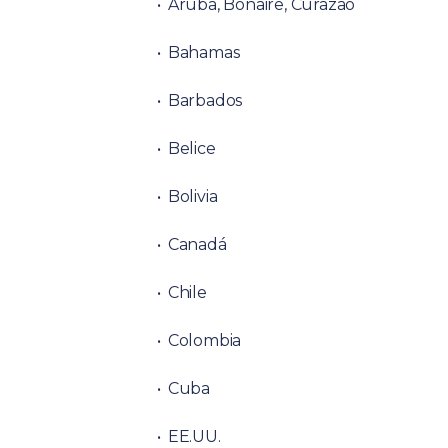
Aruba, Bonaire, Curazao
Bahamas
Barbados
Belice
Bolivia
Canadá
Chile
Colombia
Cuba
EE.UU.