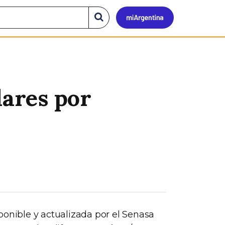
Mi
Buscar
en
el
Argen
sitio
lares por
ponible y actualizada por el Senasa