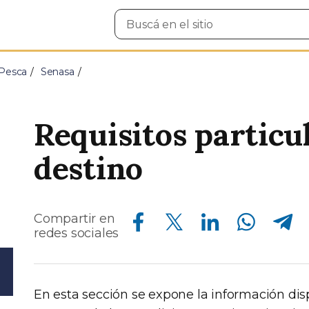
Buscar
en
el
sitio
 Pesca
Senasa
Requisitos particu
destino
Compartir en Facebook
Compartir en Twitter
Compartir en Linkedin
Compartir en Whatsapp
Compartir en Telegram
Compartir en
redes sociales
En esta sección se expone la información dis