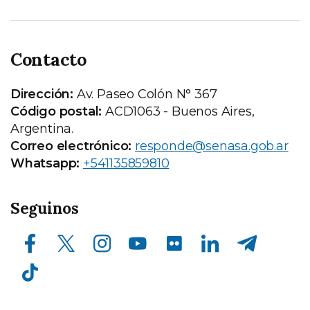
Contacto
Dirección:
Av. Paseo Colón N° 367
Código postal:
ACD1063 - Buenos Aires,
Argentina.
Correo electrónico:
responde@senasa.gob.ar
Whatsapp:
+541135859810
Seguinos
Facebook
X (ex Twitter)
Instagram
Youtube
Compartir en flickr
LinkedIn
Telegram
TikTok