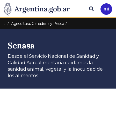
Pasar al contenido principal
Presidencia
Buscar
Ir
a
de
Mi
…
Agricultura, Ganadería y Pesca
Arg
la
Senasa
Nación
Desde el Servicio Nacional de Sanidad y
Calidad Agroalimentaria cuidamos la
sanidad animal, vegetal y la inocuidad de
los alimentos.