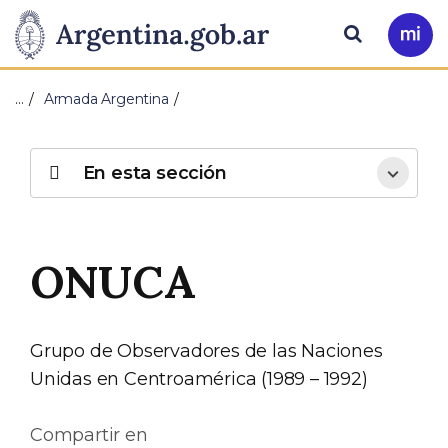
Pasar al contenido principal
Presidencia
Buscar
Ir
a
de
Mi
…
Armada Argentina
Arg
la
Nación
En esta sección
ONUCA
Grupo de Observadores de las Naciones
Unidas en Centroamérica (1989 – 1992)
Compartir en