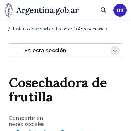
Pasar al contenido principal
Presidencia
Buscar
Ir
a
de
Mi
…
Instituto Nacional de Tecnología Agropecuaria
Arg
la
Nación
En esta sección
Cosechadora de
frutilla
Compartir en
redes sociales
Compartir en Facebook
Compartir en Twitter
Compartir en Linkedin
Compartir en Whatsapp
Compartir en Telegram