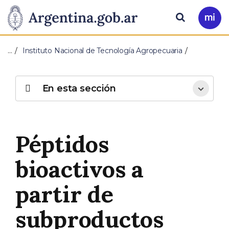
Pasar al contenido principal
Presidencia
Buscar
Ir
a
de
Mi
…
Instituto Nacional de Tecnología Agropecuaria
Arg
la
Nación
En esta sección
Péptidos
bioactivos a
partir de
subproductos