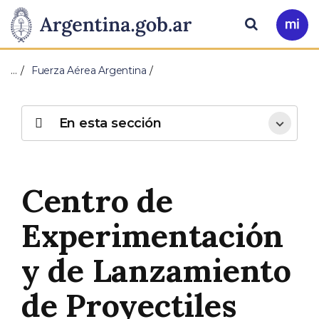
Pasar al contenido principal
Presidencia
Buscar
Ir
a
de
Mi
…
Fuerza Aérea Argentina
Arg
la
Nación
En esta sección
Centro de
Experimentación
y de Lanzamiento
de Proyectiles