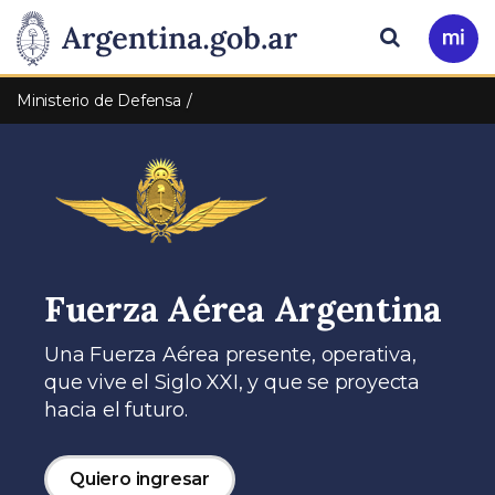
Pasar al contenido principal
Presidencia
Buscar
Ir
a
de
Mi
Ministerio de Defensa
Arg
la
Nación
Fuerza Aérea Argentina
Una Fuerza Aérea presente, operativa,
que vive el Siglo XXI, y que se proyecta
hacia el futuro.
Quiero ingresar