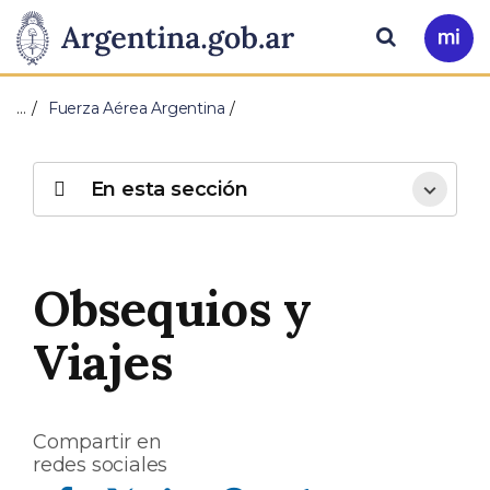
Pasar al contenido principal
Presidencia
Buscar
Ir
a
de
Mi
…
Fuerza Aérea Argentina
Arg
la
Nación
En esta sección
Obsequios y
Viajes
Compartir en
redes sociales
Compartir en Facebook
Compartir en Twitter
Compartir en Linkedin
Compartir en Whatsapp
Compartir en Telegram