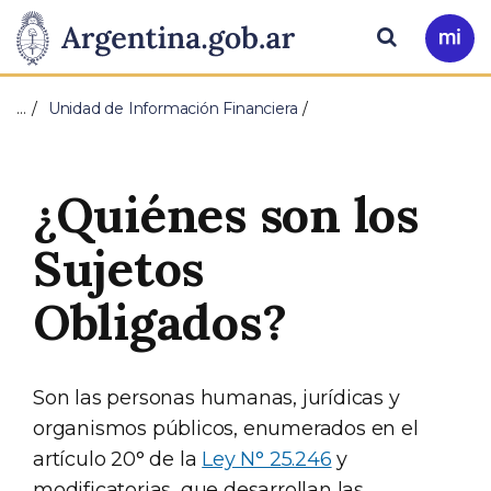
Pasar al contenido principal
Presidencia
Buscar
Ir
a
de
Mi
…
Unidad de Información Financiera
Arg
la
Nación
¿Quiénes son los
Sujetos
Obligados?
Son las personas humanas, jurídicas y
organismos públicos, enumerados en el
artículo 20° de la
Ley N° 25.246
y
modificatorias, que desarrollan las