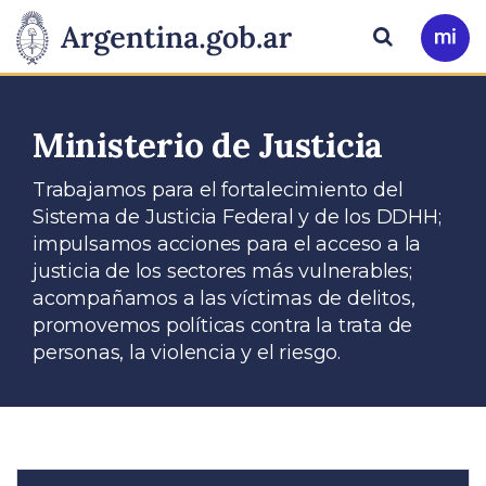
Pasar al contenido principal
Presidencia
Buscar
Ir
a
de
Mi
Arg
la
Ministerio de Justicia
Nación
Trabajamos para el fortalecimiento del
Sistema de Justicia Federal y de los DDHH;
impulsamos acciones para el acceso a la
justicia de los sectores más vulnerables;
acompañamos a las víctimas de delitos,
promovemos políticas contra la trata de
personas, la violencia y el riesgo.