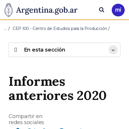
Pasar al contenido principal
Presidencia
Buscar
Ir
a
de
Mi
…
CEP XXI - Centro de Estudios para la Producción
Arg
la
Nación
En esta sección
Informes
anteriores 2020
Compartir en
redes sociales
Compartir en Facebook
Compartir en Twitter
Compartir en Linkedin
Compartir en Whatsapp
Compartir en Telegram