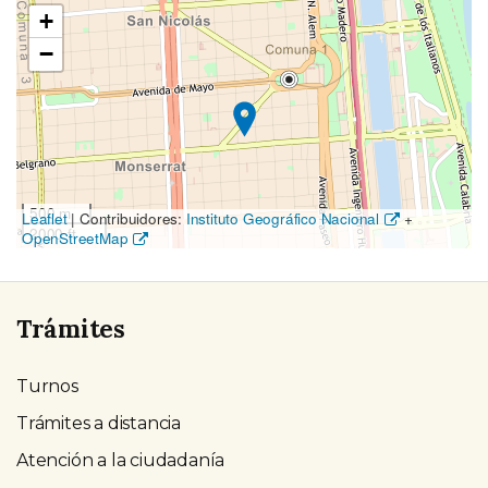
Ubicación
+
en
−
el
mapa
500 m
Leaflet
|
Contribuidores:
Instituto Geográfico Nacional
+
2000 ft
OpenStreetMap
Trámites
Turnos
Trámites a distancia
Atención a la ciudadanía