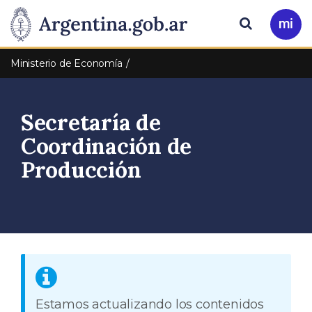
Pasar al contenido principal
Presidencia
Buscar
Ir
a
de
Mi
Ministerio de Economía
Arg
la
Secretaría de
Nación
Coordinación de
Producción
Estamos actualizando los contenidos