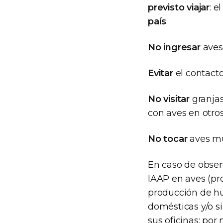
previsto viajar
: e
país
.
No ingresar
aves 
Evitar
el contacto
No visitar
granjas
con aves en otros
No tocar
aves mu
En caso de obser
IAAP en aves (pro
producción de hu
domésticas y/o si
sus oficinas: por