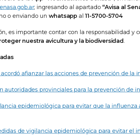
enasa.gob.ar
; ingresando al apartado
“Avisa al Sen
mo o enviando un
whatsapp
al
11-5700-5704
ón, es importante contar con la responsabilidad y c
roteger nuestra avicultura y la biodiversidad
.
nadas
 acordó afianzar las acciones de prevención de la i
n autoridades provinciales para la prevención de in
lancia epidemiológica para evitar que la influenza a
didas de vigilancia epidemiológica para evitar el i