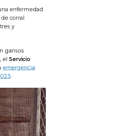
una enfermedad
 de corral
tres y
n gansos
, el
Servicio
a
emergencia
2023
.