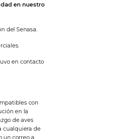
edad en nuestro
ón del Senasa.
ciales.
tuvo en contacto
ompatibles con
ución en la
azgo de aves
a cualquiera de
o un correo a