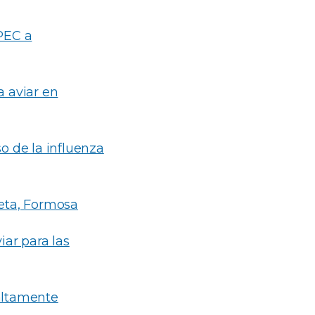
 PEC a
a aviar en
so de la influenza
reta, Formosa
ar para las
 altamente