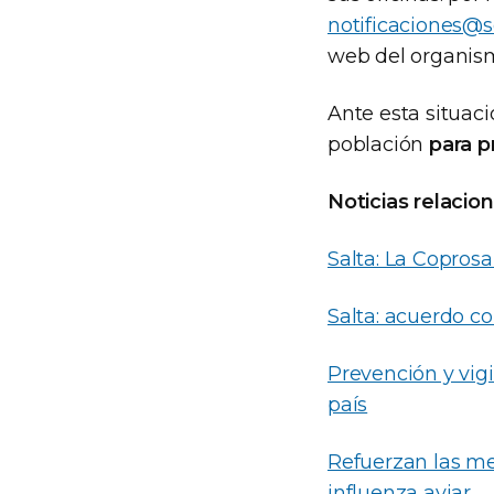
notificaciones@s
web del organis
Ante esta situaci
población
para p
Noticias relacio
Salta: La Coprosa
Salta: acuerdo co
Prevención y vigi
país
Refuerzan las me
influenza aviar