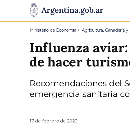
Pasar al contenido principal
Presidencia
de
Ministerio de Economía
Agricultura, Ganadería y
la
Influenza aviar:
Nación
de hacer turismo
Recomendaciones del Se
emergencia sanitaria con
17 de febrero de 2023