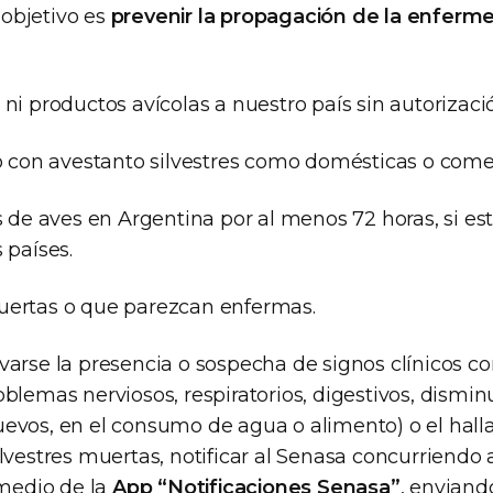
l objetivo es
prevenir la propagación de la enferm
ni productos avícolas a nuestro país sin autorizaci
 con avestanto silvestres como domésticas o comer
 de aves en Argentina por al menos 72 horas, si es
 países.
ertas o que parezcan enfermas.
varse la presencia o sospecha de signos clínicos c
blemas nerviosos, respiratorios, digestivos, dismin
evos, en el consumo de agua o alimento) o el hall
lvestres muertas, notificar al Senasa concurriendo 
 medio de la
App “Notificaciones Senasa”
, enviand