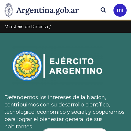
Pasar al contenido principal
Presidencia
Buscar
Ir
a
de
Mi
Ministerio de Defensa
Arg
la
Nación
Defendemos los intereses de la Nación,
contribuimos con su desarrollo científico,
tecnológico, económico y social, y cooperamos
para lograr el bienestar general de sus
habitantes.