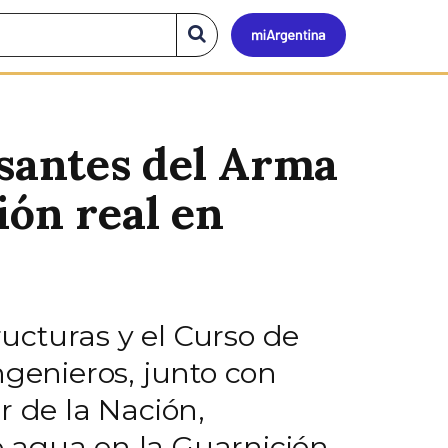
Mi
Buscar
en
el
Argen
sitio
rsantes del Arma
ión real en
ucturas y el Curso de
ngenieros, junto con
r de la Nación,
 agua en la Guarnición