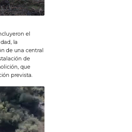
incluyeron el
dad, la
ón de una central
nstalación de
olición, que
ción prevista.