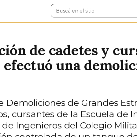
Buscar
en
el
sitio
ación de cadetes y cu
e efectuó una demolic
e Demoliciones de Grandes Estr
s, cursantes de la Escuela de I
e Ingenieros del Colegio Milita
ión controlada de un tanque de