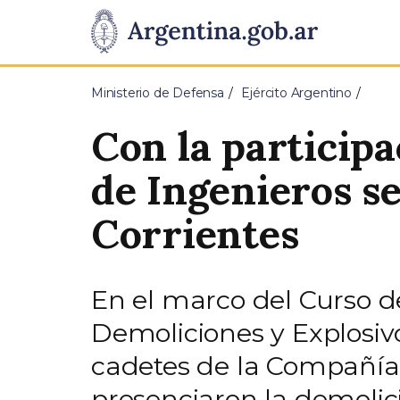
Pasar al contenido principal
Presidencia
de
Ministerio de Defensa
Ejército Argentino
la
Con la particip
Nación
de Ingenieros s
Corrientes
En el marco del Curso d
Demoliciones y Explosivo
cadetes de la Compañía d
presenciaron la demolic