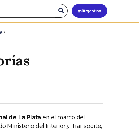
Mi
Buscar
en
el
Argen
sitio
te
orías
nal de La Plata
en el marco del
Ministerio del Interior y Transporte,