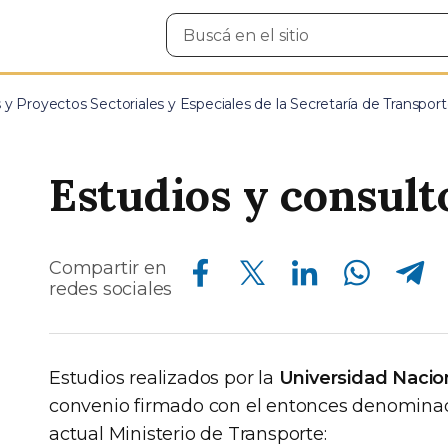
Buscar
en
el
sitio
y Proyectos Sectoriales y Especiales de la Secretaría de Transpor
Estudios y consult
Compartir en Facebook
Compartir en Twitter
Compartir en Linkedin
Compartir en Whatsapp
Compartir en Telegram
Compartir en
redes sociales
Estudios realizados por la
Universidad Nacio
convenio firmado con el entonces denominado 
actual Ministerio de Transporte: