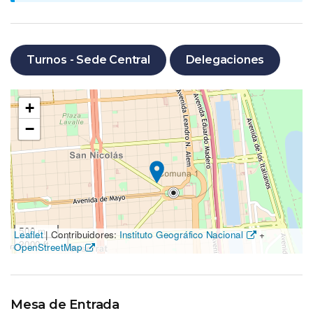
Turnos - Sede Central
Delegaciones
Ubicación
+
en
−
el
mapa
500 m
Leaflet
|
Contribuidores:
Instituto Geográfico Nacional
+
2000 ft
OpenStreetMap
Mesa de Entrada