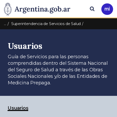
Pasar al contenido principal
Presidencia
Buscar
Ir
a
de
Mi
…
Superintendencia de Servicios de Salud
Arg
la
Usuarios
Nación
Guía de Servicios para las personas
comprendidas dentro del Sistema Nacional
del Seguro de Salud a través de las Obras
Sociales Nacionales y/o de las Entidades de
Medicina Prepaga.
Usuarios