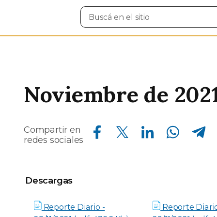
Buscar
en
el
sitio
Noviembre de 202
Compartir en Facebook
Compartir en Twitter
Compartir en Linkedin
Compartir en Whatsapp
Compartir en Telegram
Compartir en
redes sociales
Descargas
Descargas
Reporte Diario -
Reporte Diario