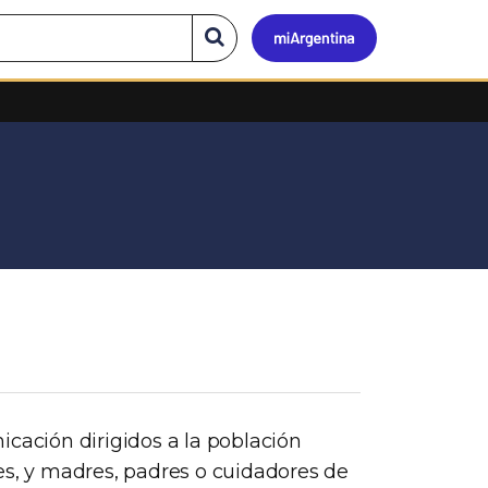
Mi
Buscar
en
el
Argen
sitio
icación dirigidos a la población
es, y madres, padres o cuidadores de