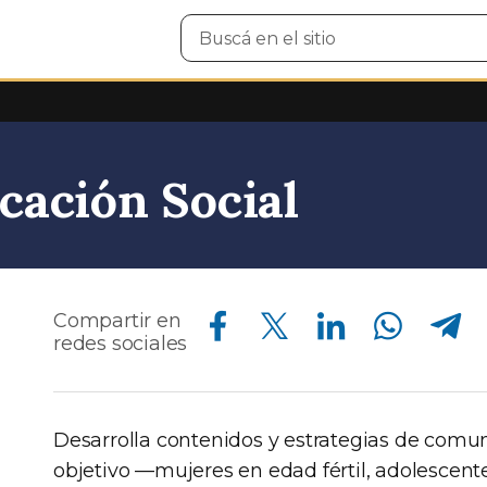
Buscar
en
el
sitio
ación Social
Compartir en Facebook
Compartir en Twitter
Compartir en Linkedin
Compartir en Whatsapp
Compartir en Telegram
Compartir en
redes sociales
Desarrolla contenidos y estrategias de comun
objetivo —mujeres en edad fértil, adolescent