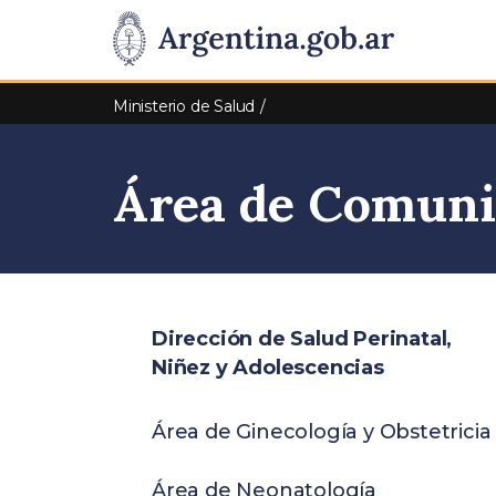
Pasar al contenido principal
Presidencia
de
Ministerio de Salud
la
Área de Comunic
Nación
Dirección de Salud Perinatal,
Niñez y Adolescencias
Área de Ginecología y Obstetricia
Área de Neonatología