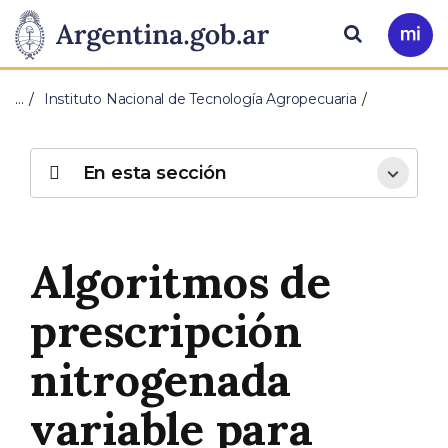
Pasar al contenido principal
Presidencia
Buscar
Ir
a
de
Mi
…
Instituto Nacional de Tecnología Agropecuaria
Arg
la
Nación
En esta sección
Algoritmos de
prescripción
nitrogenada
variable para