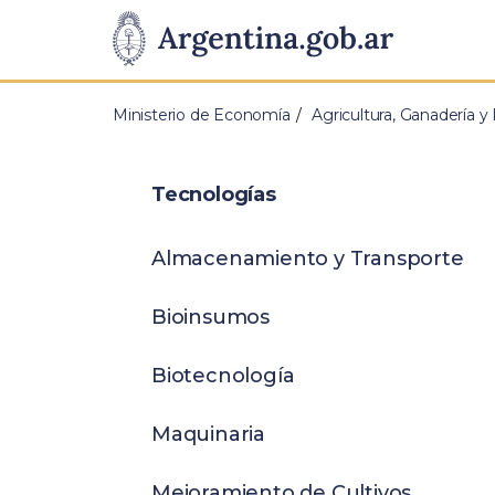
Pasar al contenido principal
Presidencia
de
Ministerio de Economía
Agricultura, Ganadería y
la
Nación
Tecnologías
Almacenamiento y Transporte
Bioinsumos
Biotecnología
Maquinaria
Mejoramiento de Cultivos