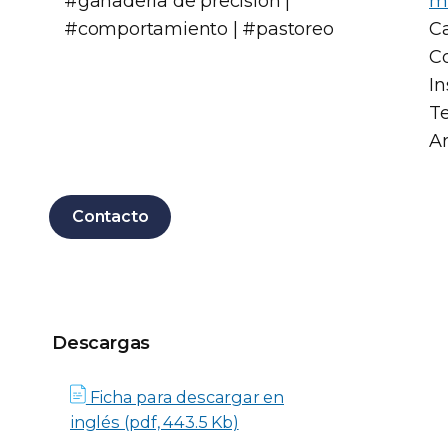
#ganadería de precisión |
mo
#comportamiento | #pastoreo
Ca
Co
In
Te
A
Contacto
Descargas
Descargas
Ficha para descargar en
inglés (pdf, 443.5 Kb)