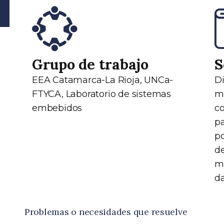
Grupo de trabajo
S
EEA Catamarca-La Rioja, UNCa-
Di
FTYCA, Laboratorio de sistemas
mo
embebidos
c
pa
p
d
m
da
Problemas o necesidades que resuelve