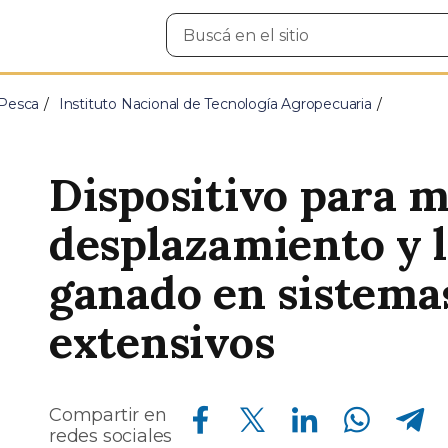
Buscar
en
el
sitio
 Pesca
Instituto Nacional de Tecnología Agropecuaria
Dispositivo para m
desplazamiento y l
ganado en sistemas
extensivos
Compartir en Facebook
Compartir en Twitter
Compartir en Linkedin
Compartir en Whatsapp
Compartir en Telegram
Compartir en
redes sociales