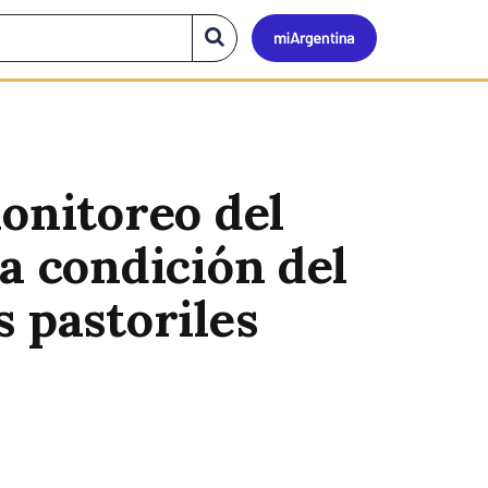
Mi
Buscar
en
el
Argen
sitio
onitoreo del
a condición del
 pastoriles