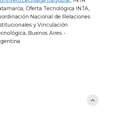
ntivero.cecilia@inta.gob.ar
, INTA
tamarca, Oferta Tecnológica INTA,
ordinación Nacional de Relaciones
stitucionales y Vinculación
cnológica, Buenos Aires -
rgentina