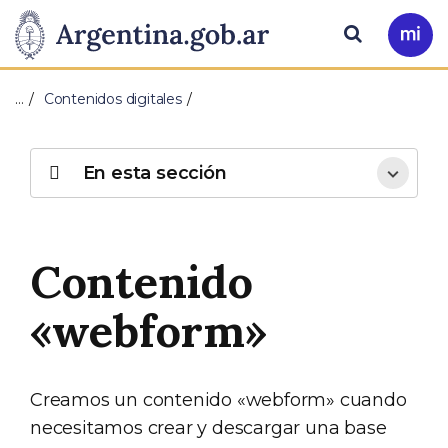
Pasar al contenido principal
Presidencia
Buscar
Ir
a
de
Mi
…
Contenidos digitales
Arg
la
Nación
En esta sección
Contenido
«webform»
Creamos un contenido «webform» cuando
necesitamos crear y descargar una base