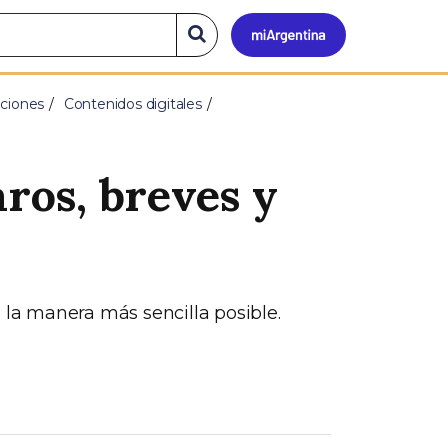
Mi
Buscar
en
el
Argen
sitio
aciones
Contenidos digitales
aros, breves y
 la manera más sencilla posible.