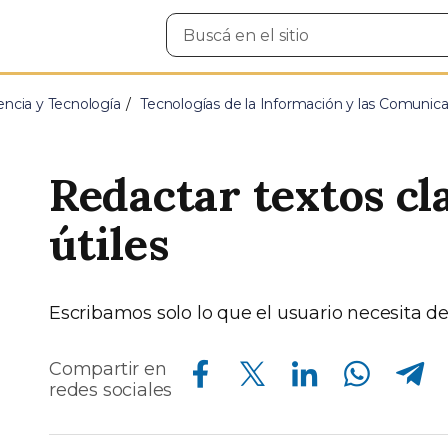
Buscar
en
el
sitio
encia y Tecnología
Tecnologías de la Información y las Comunic
Redactar textos cl
útiles
Escribamos solo lo que el usuario necesita de
Compartir en Facebook
Compartir en Twitter
Compartir en Linkedin
Compartir en Whatsapp
Compartir en Telegram
Compartir en
redes sociales