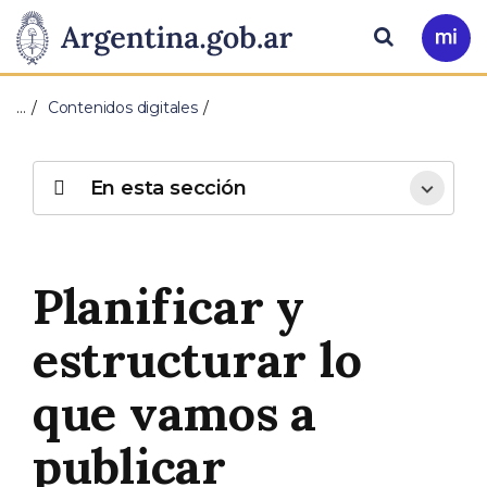
Pasar al contenido principal
Presidencia
Buscar
Ir
a
de
Mi
…
Contenidos digitales
Arg
la
Nación
En esta sección
Planificar y
estructurar lo
que vamos a
publicar