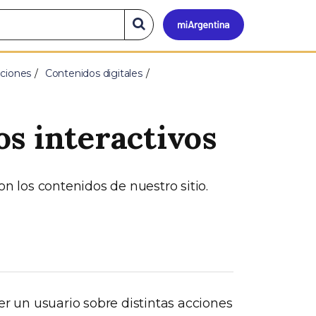
Mi
Buscar
en
el
Argen
sitio
aciones
Contenidos digitales
s interactivos
los contenidos de nuestro sitio.
r un usuario sobre distintas acciones