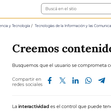
Buscar
en
el
sitio
encia y Tecnología
Tecnologías de la Información y las Comunic
Creemos contenido
Busquemos que el usuario se comprometa con 
Compartir en Facebook
Compartir en Twitter
Compartir en Linkedin
Compartir en Whatsapp
Compartir en Telegram
Compartir en
redes sociales
La
interactividad
es el control que puede tene