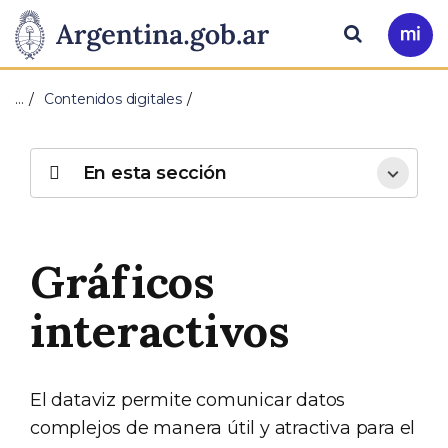
Pasar al contenido principal
Presidencia
Buscar
Ir
a
de
Mi
…
Contenidos digitales
Arg
la
Nación
En esta sección
Gráficos
interactivos
El dataviz permite comunicar datos
complejos de manera útil y atractiva para el