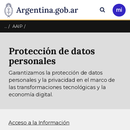
Pasar al contenido principal
Presidencia
Buscar
Ir
a
de
Mi
…
AAIP
Arg
la
Protección de datos
Nación
personales
Garantizamos la protección de datos
personales y la privacidad en el marco de
las transformaciones tecnológicas y la
economía digital.
Acceso a la Información