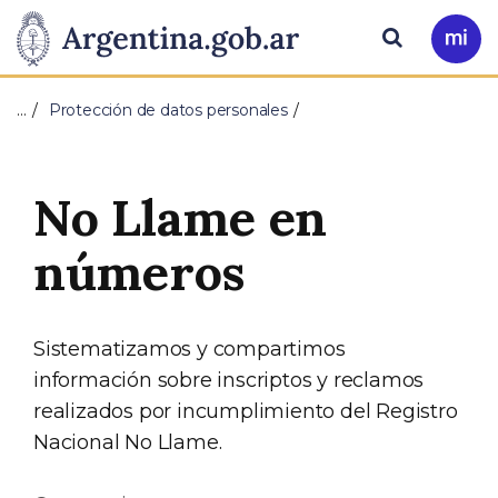
Pasar al contenido principal
Presidencia
Buscar
Ir
a
de
Mi
…
Protección de datos personales
Arg
la
Nación
No Llame en
números
Sistematizamos y compartimos
información sobre inscriptos y reclamos
realizados por incumplimiento del Registro
Nacional No Llame.