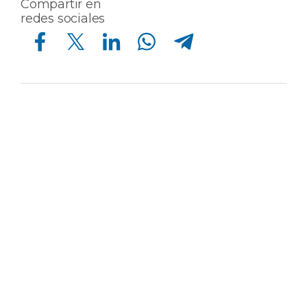
Compartir en
redes sociales
Compartir en Facebook
Compartir en Twitter
Compartir en Linkedin
Compartir en Whatsapp
Compartir en Telegram