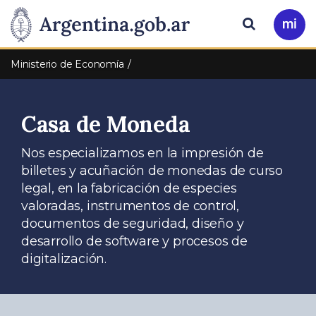
Pasar al contenido principal
Presidencia
Buscar
Ir
a
de
Mi
Ministerio de Economía
Arg
la
Casa de Moneda
Nación
Nos especializamos en la impresión de
billetes y acuñación de monedas de curso
legal, en la fabricación de especies
valoradas, instrumentos de control,
documentos de seguridad, diseño y
desarrollo de software y procesos de
digitalización.