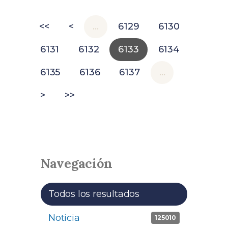
<<
<
…
6129
6130
6131
6132
6133
6134
6135
6136
6137
…
>
>>
Navegación
Todos los resultados
Noticia
Apply Noticia filter
125010