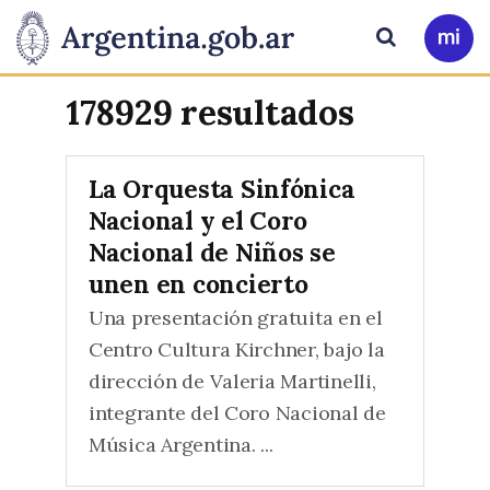
Pasar al contenido principal
Presidencia
Buscar
Ir
a
de
Mi
178929 resultados
Arg
la
La Orquesta Sinfónica
Nación
Nacional y el Coro
Nacional de Niños se
unen en concierto
Una presentación gratuita en el
Centro Cultura Kirchner, bajo la
dirección de Valeria Martinelli,
integrante del Coro Nacional de
Música Argentina. ...