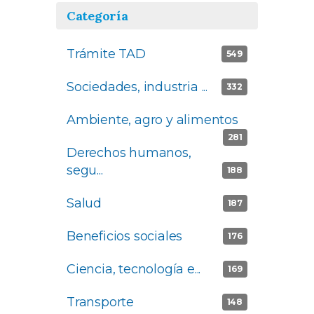
Categoría
Trámite TAD
Apply Trámite
549
TAD filter
Sociedades, industria ...
Apply
332
Socieda
Ambiente, agro y alimentos
Ap
des,
ply
industri
281
Derechos humanos,
A
a ... filter
segu...
Apply Derechos
188
m
humanos, segu... filter
bie
Salud
Apply Salud filter
187
nt
e,
Beneficios sociales
Apply
176
ag
Beneficios
ro
Ciencia, tecnología e...
Apply
sociales
169
y
Ciencia,
filter
ali
Transporte
Apply Transporte
tecnolog
148
m