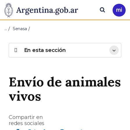
Pasar al contenido principal
Presidencia
Buscar
Ir
a
de
Mi
…
Senasa
Arg
la
Nación
En esta sección
Envío de animales
vivos
Compartir en
redes sociales
Compartir en Facebook
Compartir en Twitter
Compartir en Linkedin
Compartir en Whatsapp
Compartir en Telegram