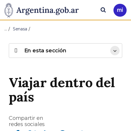
Pasar al contenido principal
Presidencia
Buscar
Ir
a
de
Mi
…
Senasa
Arg
la
Nación
En esta sección
Viajar dentro del
país
Compartir en
redes sociales
Compartir en Facebook
Compartir en Twitter
Compartir en Linkedin
Compartir en Whatsapp
Compartir en Telegram