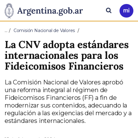
Pasar al contenido principal
Presidencia
Buscar
Ir
a
de
Mi
…
Comisión Nacional de Valores
Arg
la
La CNV adopta estándares
Nación
internacionales para los
Fideicomisos Financieros
La Comisión Nacional de Valores aprobó
una reforma integral al régimen de
Fideicomisos Financieros (FF) a fin de
modernizar sus contenidos, adecuando la
regulación a las exigencias del mercado y a
estándares internacionales.