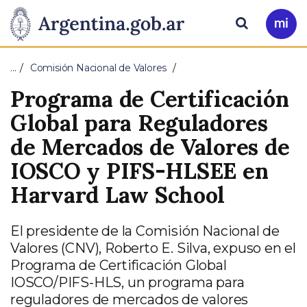
Pasar al contenido principal
Presidencia
Buscar
Ir
a
de
Mi
…
Comisión Nacional de Valores
Arg
la
Programa de Certificación
Nación
Global para Reguladores
de Mercados de Valores de
IOSCO y PIFS-HLSEE en
Harvard Law School
El presidente de la Comisión Nacional de
Valores (CNV), Roberto E. Silva, expuso en el
Programa de Certificación Global
IOSCO/PIFS-HLS, un programa para
reguladores de mercados de valores