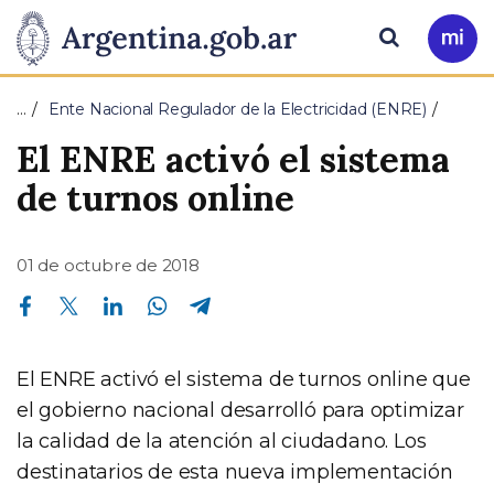
Pasar al contenido principal
Presidencia
Buscar
Ir
a
de
Mi
…
Ente Nacional Regulador de la Electricidad (ENRE)
Arg
la
El ENRE activó el sistema
Nación
de turnos online
01 de octubre de 2018
Compartir en Facebook
Compartir en Twitter
Compartir en Linkedin
Compartir en Whatsapp
Compartir en Telegram
El ENRE activó el sistema de turnos online que
el gobierno nacional desarrolló para optimizar
la calidad de la atención al ciudadano. Los
destinatarios de esta nueva implementación