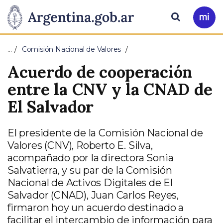
Pasar al contenido principal
Presidencia
Buscar
Ir
a
de
Mi
…
Comisión Nacional de Valores
Arg
la
Acuerdo de cooperación
Nación
entre la CNV y la CNAD de
El Salvador
El presidente de la Comisión Nacional de
Valores (CNV), Roberto E. Silva,
acompañado por la directora Sonia
Salvatierra, y su par de la Comisión
Nacional de Activos Digitales de El
Salvador (CNAD), Juan Carlos Reyes,
firmaron hoy un acuerdo destinado a
facilitar el intercambio de información para