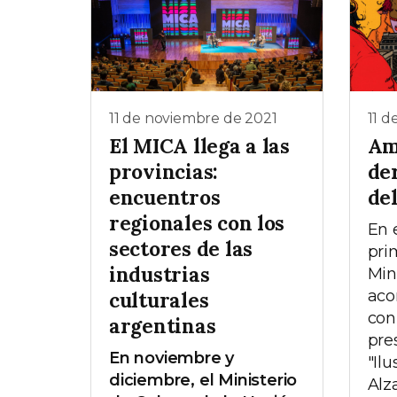
11 de noviembre de 2021
11 d
El MICA llega a las
Am
provincias:
de
encuentros
de
regionales con los
En e
sectores de las
pri
industrias
Min
aco
culturales
co
argentinas
pre
En noviembre y
"Il
diciembre, el Ministerio
Alz