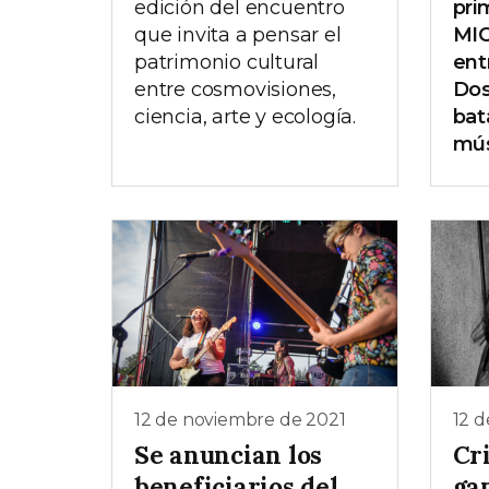
edición del encuentro
pri
que invita a pensar el
MIC
patrimonio cultural
ent
entre cosmovisiones,
Dos
ciencia, arte y ecología.
bat
mús
12 de noviembre de 2021
12 
Se anuncian los
Cri
beneficiarios del
ga