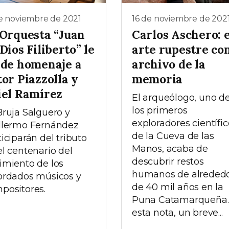
e noviembre de 2021
16 de noviembre de 202
 Orquesta “Juan
Carlos Aschero: e
Dios Filiberto” le
arte rupestre co
nde homenaje a
archivo de la
or Piazzolla y
memoria
iel Ramírez
El arqueólogo, uno d
los primeros
Bruja Salguero y
exploradores científic
llermo Fernández
de la Cueva de las
ticiparán del tributo
Manos, acaba de
el centenario del
descubrir restos
imiento de los
humanos de alreded
ordados músicos y
de 40 mil años en la
positores.
Puna Catamarqueña.
esta nota, un breve...