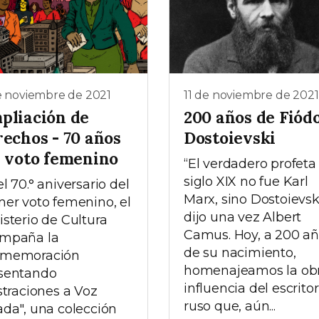
e noviembre de 2021
11 de noviembre de 2021
pliación de
200 años de Fiód
rechos - 70 años
Dostoievski
l voto femenino
“El verdadero profeta
siglo XIX no fue Karl
l 70.° aniversario del
Marx, sino Dostoievski
mer voto femenino, el
dijo una vez Albert
isterio de Cultura
Camus. Hoy, a 200 a
mpaña la
de su nacimiento,
nmemoración
homenajeamos la obr
sentando
influencia del escritor
ustraciones a Voz
ruso que, aún...
ada", una colección