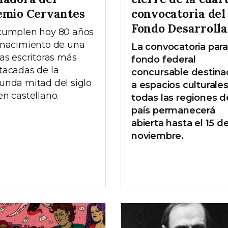
emio Cervantes
convocatoria del
Fondo Desarrolla
cumplen hoy 80 años
 nacimiento de una
La convocatoria para
las escritoras más
fondo federal
tacadas de la
concursable destin
unda mitad del siglo
a espacios culturale
en castellano.
todas las regiones d
país permanecerá
abierta hasta el 15 d
noviembre.