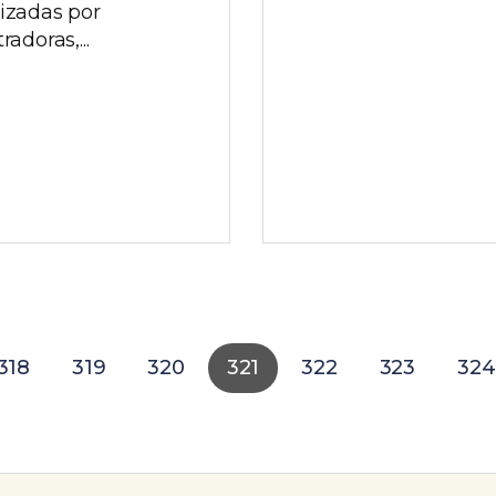
lizadas por
tradoras,...
318
319
320
321
322
323
324