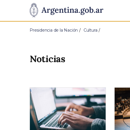
Pasar al contenido principal
Presidencia
de
Presidencia de la Nación
Cultura
la
Nación
Noticias