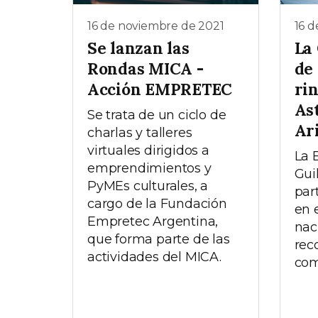
16 de noviembre de 2021
16 d
Se lanzan las
La
Rondas MICA -
de 
Acción EMPRETEC
ri
Ast
Se trata de un ciclo de
Ar
charlas y talleres
virtuales dirigidos a
La 
emprendimientos y
Gui
PyMEs culturales, a
par
cargo de la Fundación
en 
Empretec Argentina,
nac
que forma parte de las
rec
actividades del MICA.
com