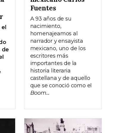
Fuentes
r
A 93 años de su
nacimiento,
 el
homenajeamos al
narrador y ensayista
ado
mexicano, uno de los
s de
escritores más
el
importantes de la
historia literaria
e
castellana y de aquello
que se conoció como el
Boom...