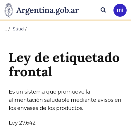
Pasar al contenido principal
Presidencia
Buscar
Ir
a
de
Mi
…
Salud
Arg
la
Nación
Ley de etiquetado
frontal
Es un sistema que promueve la
alimentación saludable mediante avisos en
los envases de los productos.
Ley 27.642