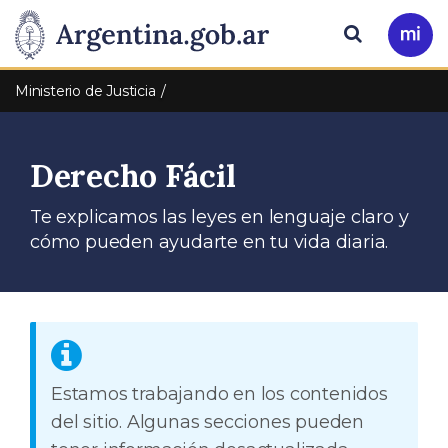
Pasar al contenido principal
Presidencia
Buscar
Ir
a
de
Mi
Ministerio de Justicia
Arg
la
Derecho Fácil
Nación
Te explicamos las leyes en lenguaje claro y
cómo pueden ayudarte en tu vida diaria.
Estamos trabajando en los contenidos
del sitio. Algunas secciones pueden